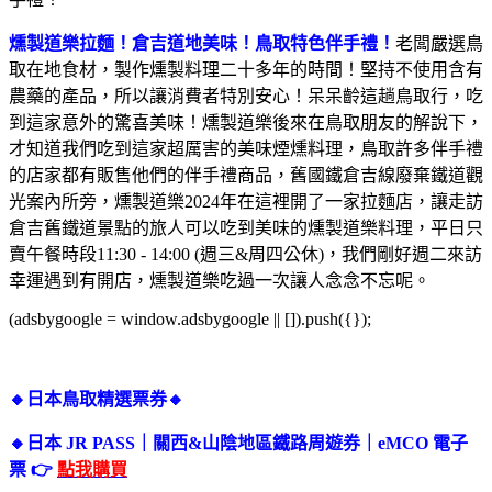
燻製道樂拉麵！倉吉道地美味！鳥取特色伴手禮！
老闆嚴選鳥
取在地食材，製作燻製料理二十多年的時間！堅持不使用含有
農藥的產品，所以讓消費者特別安心！呆呆齡這趟鳥取行，吃
到這家意外的驚喜美味！燻製道樂後來在鳥取朋友的解說下，
才知道我們吃到這家超厲害的美味煙燻料理，鳥取許多伴手禮
的店家都有販售他們的伴手禮商品，舊國鐵倉吉線廢棄鐵道觀
光案內所旁，燻製道樂2024年在這裡開了一家拉麵店，讓走訪
倉吉舊鐵道景點的旅人可以吃到美味的燻製道樂料理，平日只
賣午餐時段11:30 - 14:00 (週三&周四公休)，我們剛好週二來訪
幸運遇到有開店，燻製道樂吃過一次讓人念念不忘呢。
(adsbygoogle = window.adsbygoogle || []).push({});
🔸日本鳥取精選票券🔸
🔸日本 JR PASS｜關西&山陰地區鐵路周遊券｜eMCO 電子
票 👉
點我購買