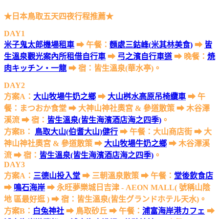
★⽇本⿃取五天四夜⾏程推薦★
DAY1
米⼦鬼太郎機場租⾞
➡ 午餐：
麵處三鈷峰(米其林美食)
➡
皆
⽣溫泉觀光案內所租借⾃⾏⾞
➡
⼸之濱⾃⾏⾞道
➡ 晚餐：
焼
⾁キッチン・⼀龍
➡ 宿：皆⽣溫泉(華⽔亭)。
DAY2
方案A：
⼤⼭牧場⽜奶之鄉
➡
⼤⼭桝⽔⾼原吊椅纜⾞
➡ 午
餐：まつおか食堂 ➡ ⼤神⼭神社奧宮 & 參道散策 ➡ ⽊⾕澤
溪流 ➡ 宿：
皆⽣溫泉(皆⽣海濱酒店海之四季)
。
方案B：
鳥取大山(伯耆大山)健行
➡ 午餐：大山商店街 ➡ ⼤
神⼭神社奧宮 & 參道散策 ➡
⼤⼭牧場⽜奶之鄉
➡ ⽊⾕澤溪
流 ➡ 宿：
皆⽣溫泉(皆⽣海濱酒店海之四季)
。
DAY3
方案A：
三德⼭投入堂
➡ 三朝溫泉散策 ➡ 午餐：
堂後飲食店
➡
鳴⽯海岸
➡ 永旺夢樂城⽇吉津 - AEON MALL( 號稱⼭陰
地 區最好逛 ) ➡ 宿：皆生溫泉(皆生グランドホテル天水)。
方案B：
白兔神社
➡ 鳥取砂丘 ➡ 午餐：
浦富海岸港カフェ
➡