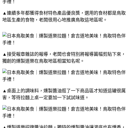
▲連續多年都獲得食材特色產品優良獎，選用的食材都是鳥取
地區生產的食物，老闆很用心地推廣鳥取這地區呢。
▲接受報章雜誌的報導，老闆也會特別將報導篇幅剪貼下來，
獨創的燻製道樂在鳥取地區相當知名呢。
▲桌面上的調味料，燻製醬油逛了一下商品區才知道這罐很厲
害，等待拉麵上桌一定要加一下試試味道。
▲燻製道樂招牌醬油拉麵，獨特的燻製醬油讓湯底也有燻香，