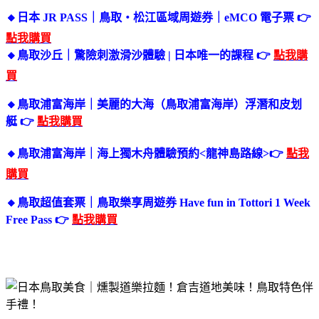
🔸日本 JR PASS｜鳥取・松江區域周遊券｜eMCO 電子票
👉
點我購買
🔸鳥取沙丘｜驚險刺激滑沙體驗 | 日本唯一的課程 👉
點我購
買
🔸鳥取浦富海岸｜美麗的大海（鳥取浦富海岸）浮潛和皮划
艇 👉
點我購買
🔸鳥取浦富海岸｜海上獨木舟體驗預約<龍神島路線>👉
點我
購買
🔸鳥取超值套票｜鳥取樂享周遊券 Have fun in Tottori 1 Week
Free Pass 👉
點我購買