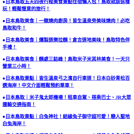
●
日本鳥取五天四夜行程美食景點住宿懶人包！鳥取就該這樣
玩！輕鬆愜意的旅行！
●
日本鳥取美食｜一龍燒肉廚房！皆生溫泉旁美味燒肉！必吃
鳥取和牛！
●
日本鳥取美食｜燻製道樂拉麵！倉吉道地美味！鳥取特色伴
手禮！
●
日本鳥取美食｜麵處三鈷峰！鳥取米子米其林美食！一天只
營業三小時！
●
日本鳥取景點｜皆生溫泉弓之濱自行車道！日本白砂青松百
選海岸！中文介面輕鬆預約單車！
●
日本鳥取｜米子鬼太郎機場！租車自駕、搭乘巴士、JR大眾
運輸交通指南！
●
日本鳥取景點｜白兔神社！結緣兔子御守超可愛！戀人聖地
白兔海岸！