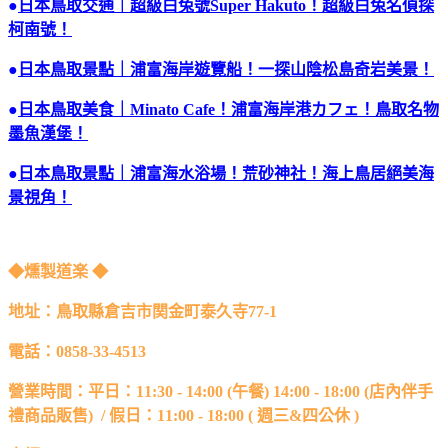
●
日本鳥取交通｜超級白兔號Super Hakuto！超級白兔名偵探
柯南號！
●
日本鳥取景點｜浦富海岸遊覽船！一探山陰松島奇岩美景！
●
日本鳥取美食｜Minato Cafe！浦富海岸港カフェ！鳥取名物
墨魚漢堡！
●
日本鳥取景點｜浦富海水浴場！荒砂神社！海上鳥居絕美海
景視角！
◆燻製道楽 ◆
地址：鳥取縣倉吉市関金町泰久寺77-1
電話：0858-33-4513
營業時間：平日：11:30 - 14:00 (午餐) 14:00 - 18:00 (店內伴手
禮商品販售) / 假日：11:00 - 18:00 ( 週三&四公休 )