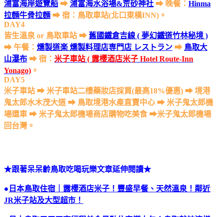
浦富海岸遊覽船
➡
浦富海水浴場&荒砂神社
➡ 晚餐：
Hinma
拉麵牛骨拉麵
➡ 宿：鳥取車站(北口東橫INN)。
DAY4
皆生溫泉 or 鳥取車站 ➡
舊國鐵倉吉線 ( 夢幻鐵道⽵林秘境 )
➡ 午餐：
燻製道楽 燻製料理店専⾨店 レストラン
➡
⿃取⼤
⼭瀑布
➡ 宿：
米⼦⾞站 ( 露櫻酒店米⼦ Hotel Route-Inn
Yonago)
。
DAY5
米⼦⾞站 ➡ 米⼦⾞站⼆樓藥妝店採買(最⾼18%優惠) ➡ 境港
鬼太郎⽔⽊茂⼤道 ➡ ⿃取境港⽔產直賣中⼼ ➡ 米⼦鬼太郎機
場還車 ➡ 米子鬼太郎機場商店購物吃美食 ➡米子鬼太郎機場
回台灣。
★跟著呆呆齡鳥取吃喝玩樂文章延伸閱讀★
●
日本鳥取住宿｜露櫻酒店米子！豐盛早餐、天然溫泉！鄰近
JR米子站及大型超市！