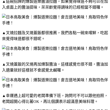
▲這碗招牌的燻製道樂醬油拉麵，如果覺得味道不夠可以在加
入桌面上的醬油提味，呆呆齡覺得調味的已經相當不錯囉。
▲叉燒拉麵及叉燒蓋飯都很推薦，我們各點一碗來嚐鮮，吃起
來覺得味道都很不錯呢。
▲叉燒蓋飯的叉燒再加燻製醬油，這樣感覺也很不錯，醬油加
入適量就好這樣就不會感覺太鹹囉。
▲幸運遇上超可愛的老闆準備下班，詢問可不可以跟他拍照，
老闆超開心得比著OK，再比個讚表示超滿意美味料理。